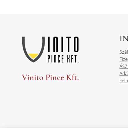
I
Szál
Fiz
ÁSZ
Ada
Vinito Pince Kft.
Felh