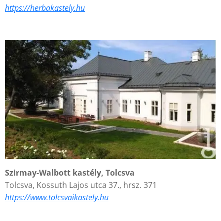
https://herbakastely.hu
Szirmay-Walbott kastély, Tolcsva
Tolcsva, Kossuth Lajos utca 37., hrsz. 371
https://www.tolcsvaikastely.hu