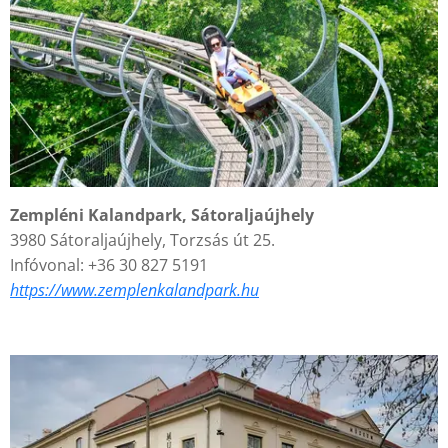
Zempléni Kalandpark, Sátoraljaújhely
3980 Sátoraljaújhely, Torzsás út 25.
Infóvonal: +36 30 827 5191
https://www.zemplenkalandpark.hu