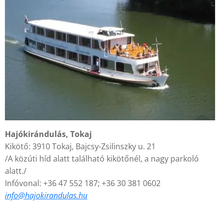
Hajókirándulás, Tokaj
Kikötő: 3910 Tokaj, Bajcsy-Zsilinszky u. 21
/A közúti híd alatt található kikötőnél, a nagy parkoló
alatt./
Infóvonal: +36 47 552 187; +36 30 381 0602
info@
hajokirandulas.hu