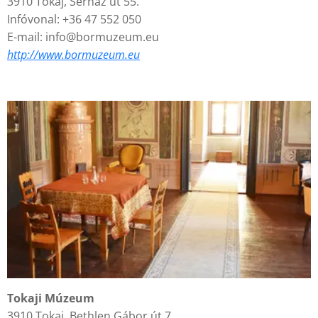
3910 Tokaj, Serház út 55.
Infóvonal: +36 47 552 050
E-mail: info@bormuzeum.eu
h
ttp://www.
bormuzeum.eu
Tokaji Múzeum
3910 Tokaj, Bethlen Gábor út 7.