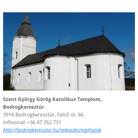
Szent György Görög Katolikus Templom,
Bodrogkeresztúr
3916 Bodrogkeresztúr, Felső út. 66.
Infóvonal: +36 47 352 731
ht
tp://bodrogkeresztur.hu/telepules/egyhazak