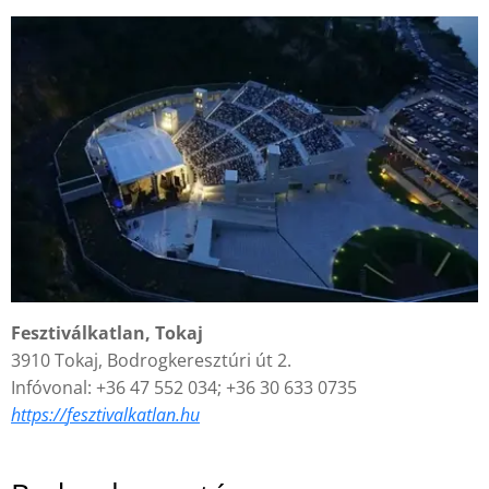
Fesztiválkatlan, Tokaj
3910 Tokaj, Bodrogkeresztúri út 2.
Infóvonal: +36 47 552 034; +36 30 633 0735
https://
fesztivalkatlan.hu