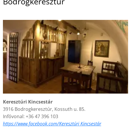
Bodrogkeresztúr
Keresztúri Kincsestár
3916 Bodrogkeresztúr, Kossuth u. 85.
Infóvonal: +36 47 396 103
https://
www.facebook.com/Keresztúri Kincsestár