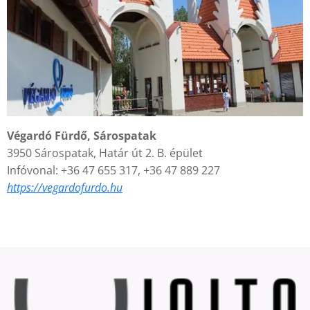
Végardó Fürdő, Sárospatak
3950 Sárospatak, Határ út 2. B. épület
Infóvonal: +36 47 655 317, +36 47 889 227
https://vegardofurdo.hu