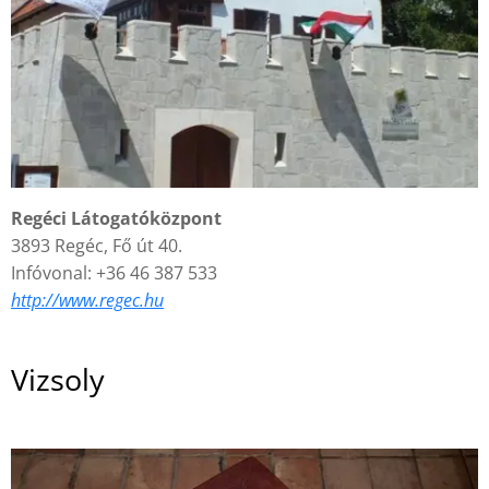
Regéci Látogatóközpont
3893 Regéc, Fő út 40.
Infóvonal: +36 46 387 533
http
://www.regec.hu
Vizsoly