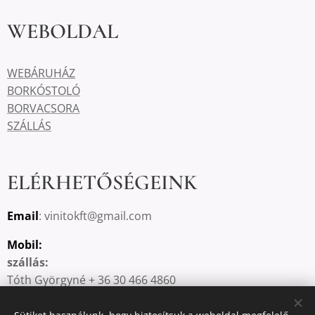
WEBOLDAL
WEBÁRUHÁZ
BORKÓSTOLÓ
BORVACSORA
SZÁLLÁS
ELÉRHETŐSÉGEINK
Email
: vinitokft@gmail.com
Mobil:
szállás:
Tóth Györgyné + 36 30 466 4860
borkóstoló, borvacsora: