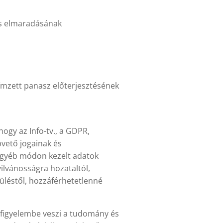
tás elmaradásának
ímzett panasz előterjesztésének
hogy az Info-tv., a GDPR,
pvető jogainak és
 egyéb módon kezelt adatok
yilvánosságra hozataltól,
rüléstől, hozzáférhetetlenné
n figyelembe veszi a tudomány és