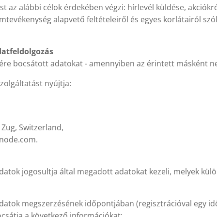
lést az alábbi célok érdekében végzi: hírlevél küldése, akció
evékenység alapvető feltételeiről és egyes korlátairól szóló
datfeldolgozás
sére bocsátott adatokat - amennyiben az érintett másként nem
olgáltatást nyújtja:
 Zug, Switzerland,
bnode.com.
datok jogosultja által megadott adatokat kezeli, melyek külön
 adatok megszerzésének időpontjában (regisztrációval egy i
csátja a következő információkat: