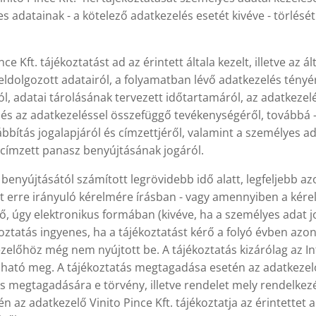
s adatainak - a kötelező adatkezelés esetét kivéve - törlésé
ce Kft. tájékoztatást ad az érintett általa kezelt, illetve az 
eldolgozott adatairól, a folyamatban lévő adatkezelés tényé
ól, adatai tárolásának tervezett időtartamáról, az adatkezel
 és az adatkezeléssel összefüggő tevékenységéről, továbbá -
bbítás jogalapjáról és címzettjéről, valamint a személyes ad
címzett panasz benyújtásának jogáról.
benyújtásától számított legrövidebb idő alatt, legfeljebb a
t erre irányuló kérelmére írásban - vagy amennyiben a kére
lő, úgy elektronikus formában (kivéve, ha a személyes adat j
koztatás ingyenes, ha a tájékoztatást kérő a folyó évben a
ezelőhöz még nem nyújtott be. A tájékoztatás kizárólag az I
tó meg. A tájékoztatás megtagadása esetén az adatkezelő V
tás megtagadására e törvény, illetve rendelet mely rendelkezé
n az adatkezelő Vinito Pince Kft. tájékoztatja az érintettet 