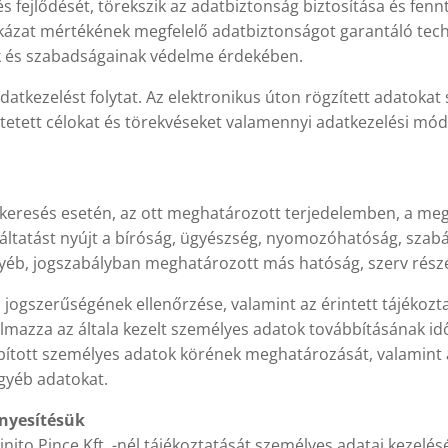
s fejlődését, törekszik az adatbiztonság biztosítása és fen
ckázat mértékének megfelelő adatbiztonságot garantáló tec
k és szabadságainak védelme érdekében.
 adatkezelést folytat. Az elektronikus úton rögzített adatoka
etett célokat és törekvéseket valamennyi adatkezelési mód 
egkeresés esetén, az ott meghatározott terjedelemben, a meg
tatást nyújt a bíróság, ügyészség, nyomozóhatóság, szabál
egyéb, jogszabályban meghatározott más hatóság, szerv rész
jogszerűségének ellenőrzése, valamint az érintett tájékozta
almazza az általa kezelt személyes adatok továbbításának id
ábbított személyes adatok körének meghatározását, valamint 
gyéb adatokat.
vényesítésük
nito Pince Kft. -nél tájékoztatását személyes adatai kezelé