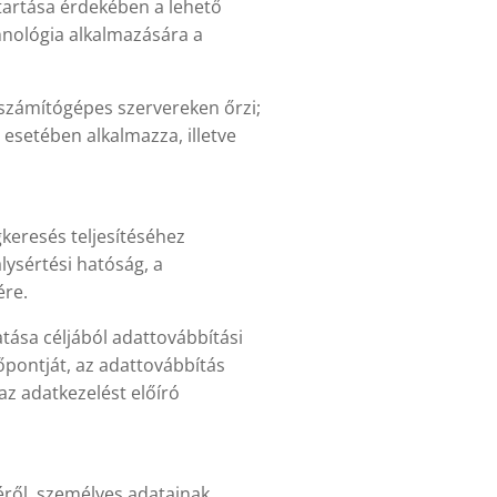
ntartása érdekében a lehető
hnológia alkalmazására a
t számítógépes szervereken őrzi;
esetében alkalmazza, illetve
keresés teljesítéséhez
ysértési hatóság, a
ére.
tása céljából adattovábbítási
őpontját, az adattovábbítás
az adatkezelést előíró
séről, személyes adatainak