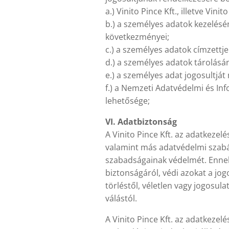
a.) Vinito Pince Kft., illetve Vin
b.) a személyes adatok kezelésén
következményei;
c.) a személyes adatok címzettjei,
d.) a személyes adatok tárolásá
e.) a személyes adat jogosultját 
f.) a Nemzeti Adatvédelmi és I
lehetősége;
VI. Adatbiztonság
A Vinito Pince Kft. az adatkezel
valamint más adatvédelmi szabál
szabadságainak védelmét. Ennek 
biztonságáról, védi azokat a jog
törléstől, véletlen vagy jogosu
válástól.
A Vinito Pince Kft. az adatkezel