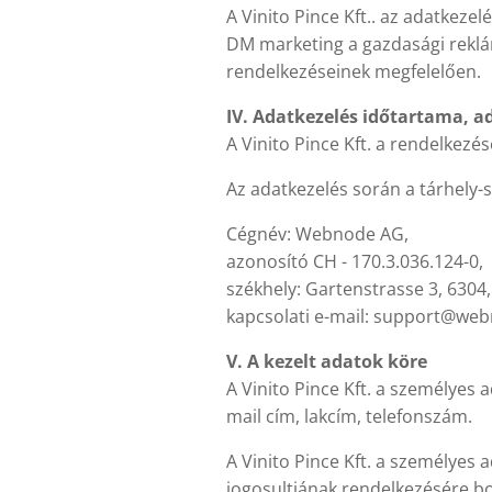
A Vinito Pince Kft.. az adatkeze
DM marketing a gazdasági reklámt
rendelkezéseinek megfelelően.
IV. Adatkezelés időtartama, a
A Vinito Pince Kft. a rendelkezé
Az adatkezelés során a tárhely-sz
Cégnév: Webnode AG,
azonosító CH - 170.3.036.124-0,
székhely: Gartenstrasse 3, 6304,
kapcsolati e-mail: support@we
V. A kezelt adatok köre
A Vinito Pince Kft. a személyes a
mail cím, lakcím, telefonszám.
A Vinito Pince Kft. a személyes
jogosultjának rendelkezésére bo