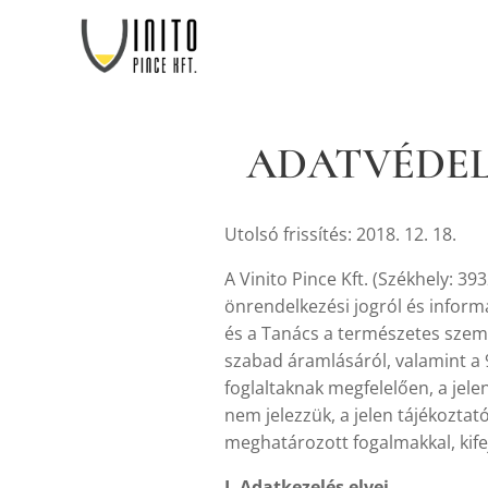
ADATVÉDEL
Utolsó frissítés: 2018. 12. 18.
A Vinito Pince Kft. (Székhely: 3
önrendelkezési jogról és informá
és a Tanács a természetes szemé
szabad áramlásáról, valamint a 
foglaltaknak megfelelően, a jel
nem jelezzük, a jelen tájékoztat
meghatározott fogalmakkal, kife
I. Adatkezelés elvei