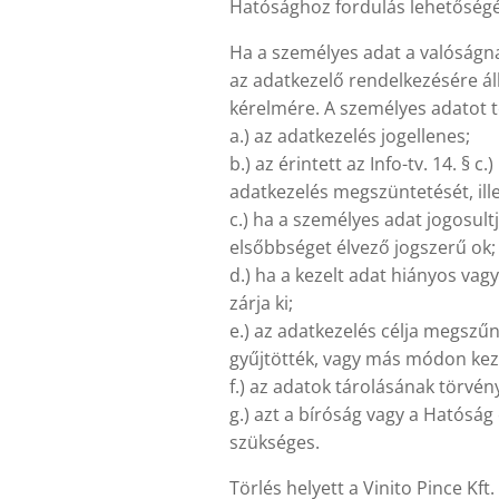
Hatósághoz fordulás lehetőségé
Ha a személyes adat a valóságna
az adatkezelő rendelkezésére áll
kérelmére. A személyes adatot tö
a.) az adatkezelés jogellenes;
b.) az érintett az Info-tv. 14. § 
adatkezelés megszüntetését, ill
c.) ha a személyes adat jogosult
elsőbbséget élvező jogszerű ok;
d.) ha a kezelt adat hiányos vag
zárja ki;
e.) az adatkezelés célja megszűn
gyűjtötték, vagy más módon kez
f.) az adatok tárolásának törvén
g.) azt a bíróság vagy a Hatóság 
szükséges.
Törlés helyett a Vinito Pince Kft