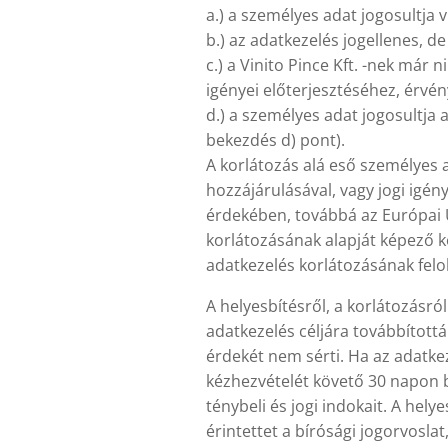
a.) a személyes adat jogosultja
b.) az adatkezelés jogellenes, de
c.) a Vinito Pince Kft. -nek már 
igényei előterjesztéséhez, érvé
d.) a személyes adat jogosultja a
bekezdés d) pont).
A korlátozás alá eső személyes ad
hozzájárulásával, vagy jogi igé
érdekében, továbbá az Európai 
korlátozásának alapját képező kö
adatkezelés korlátozásának felol
A helyesbítésről, a korlátozásról
adatkezelés céljára továbbították
érdekét nem sérti. Ha az adatkeze
kézhezvételét követő 30 napon be
ténybeli és jogi indokait. A hely
érintettet a bírósági jogorvosla