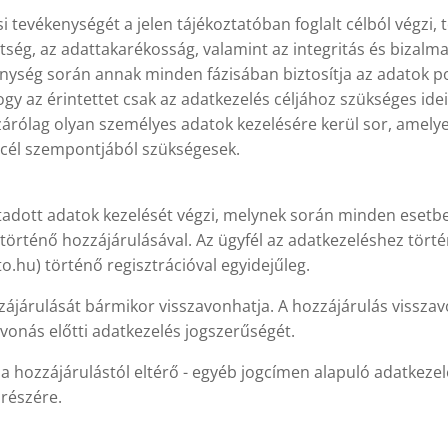
si tevékenységét a jelen tájékoztatóban foglalt célból végzi, 
tség, az adattakarékosság, valamint az integritás és bizalm
enység során annak minden fázisában biztosítja az adatok po
gy az érintettet csak az adatkezelés céljához szükséges idei
izárólag olyan személyes adatok kezelésére kerül sor, amely
 cél szempontjából szükségesek.
átadott adatok kezelését végzi, melynek során minden esetb
 történő hozzájárulásával. Az ügyfél az adatkezeléshez tör
.hu) történő regisztrációval egyidejűleg.
zájárulását bármikor visszavonhatja. A hozzájárulás visszav
vonás előtti adatkezelés jogszerűségét.
a hozzájárulástól eltérő - egyéb jogcímen alapuló adatkezelést
 részére.