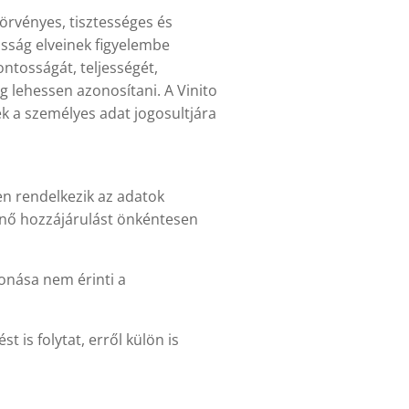
törvényes, tisztességes és
asság elveinek figyelembe
ntosságát, teljességét,
g lehessen azonosítani. A Vinito
ek a személyes adat jogosultjára
en rendelkezik az adatok
ténő hozzájárulást önkéntesen
onása nem érinti a
 is folytat, erről külön is