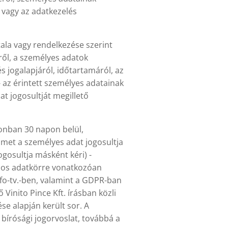
t vagy az adatkezelés
általa vagy rendelkezése szerint
ről, a személyes adatok
és jogalapjáról, időtartamáról, az
 az érintett személyes adatainak
at jogosultját megillető
zonban 30 napon belül,
lmet a személyes adat jogosultja
ogosultja másként kéri) -
zonos adatkörre vonatkozóan
nfo-tv.-ben, valamint a GDPR-ban
inito Pince Kft. írásban közli
se alapján került sor. A
a bírósági jogorvoslat, továbbá a