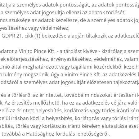
 vitatja a személyes adatok pontosságát, az adatok pontossá
 a személyes adat jogosultja ellenzi az adatok törlését;
nincs szüksége az adatok kezelésre, de a személyes adatok jog
nyesítéséhez vagy védelméhez;
 GDPR 21. cikk (1) bekezdése alapján tiltakozik az adatkezelé
atot a Vinito Pince Kft. - a tárolást kivéve - kizárólag a sz
nyek előterjesztéséhez, érvényesítéséhez, védelméhez, vala
Unió által meghatározott vagy tagállami közérdekből kezel
rülmény megszűnik, úgy a Vinito Pince Kft. az adatkezelés k
dásáról a személyes adat jogosultját előzetesen tájékoztatja 
 és a törlésről az érintettet, továbbá mindazokat értesíteni 
. Az értesítés mellőzhető, ha ez az adatkezelés céljára való t
lő az érintett helyesbítés, korlátozás vagy törlés iránti kér
lül írásban közli a helyesbítés, korlátozás vagy törlés irán
esbítés, törlés vagy korlátozás iránti kérelem elutasítása ese
t, továbbá a Hatósághoz fordulás lehetőségéről.