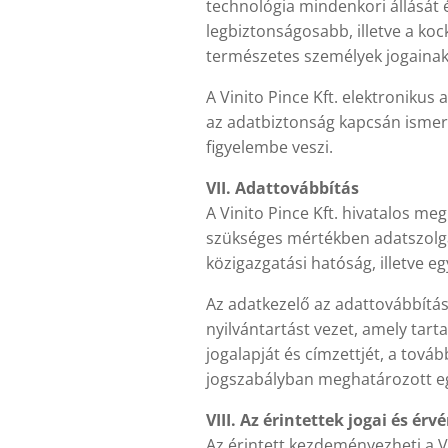
technológia mindenkori állását é
legbiztonságosabb, illetve a ko
természetes személyek jogaina
A Vinito Pince Kft. elektronikus
az adatbiztonság kapcsán ismert
figyelembe veszi.
VII. Adattovábbítás
A Vinito Pince Kft. hivatalos m
szükséges mértékben adatszolgál
közigazgatási hatóság, illetve 
Az adatkezelő az adattovábbítás 
nyilvántartást vezet, amely tart
jogalapját és címzettjét, a tov
jogszabályban meghatározott e
VIII. Az érintettek jogai és ér
Az érintett kezdeményezheti a Vi