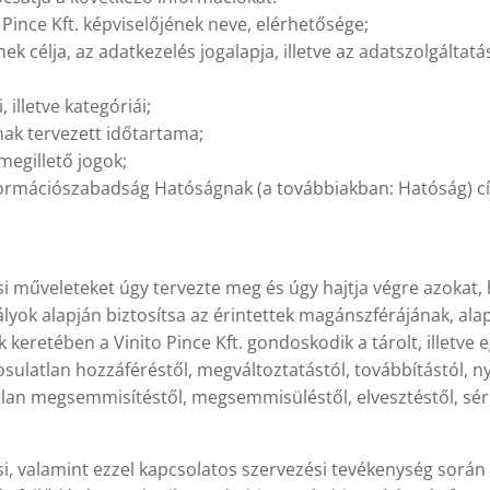
ito Pince Kft. képviselőjének neve, elérhetősége;
ek célja, az adatkezelés jogalapja, illetve az adatszolgálta
 illetve kategóriái;
nak tervezett időtartama;
megillető jogok;
nformációszabadság Hatóságnak (a továbbiakban: Hatóság) c
ési műveleteket úgy tervezte meg és úgy hajtja végre azokat, 
yok alapján biztosítsa az érintettek magánszférájának, ala
keretében a Vinito Pince Kft. gondoskodik a tárolt, illetve
osulatlan hozzáféréstől, megváltoztatástól, továbbítástól, n
latlan megsemmisítéstől, megsemmisüléstől, elvesztéstől, sé
ési, valamint ezzel kapcsolatos szervezési tevékenység sorá