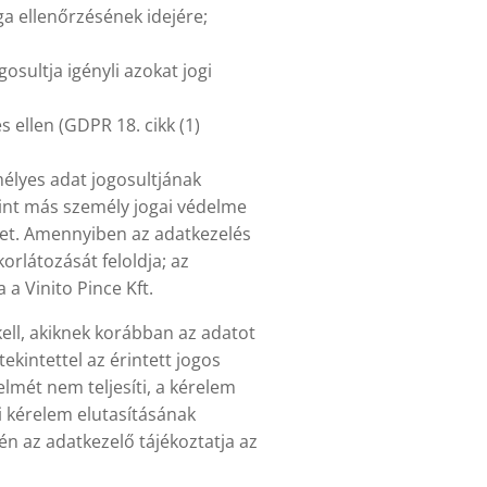
ga ellenőrzésének idejére;
osultja igényli azokat jogi
s ellen (GDPR 18. cikk (1)
emélyes adat jogosultjának
mint más személy jogai védelme
het. Amennyiben az adatkezelés
orlátozását feloldja; az
a Vinito Pince Kft.
kell, akiknek korábban az adatot
ekintettel az érintett jogos
elmét nem teljesíti, a kérelem
ti kérelem elutasításának
tén az adatkezelő tájékoztatja az