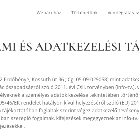
Webáruház
Történetünk
Vendéglátás
MI ÉS ADATKEZELÉSI T
932 Erdőbénye, Kossuth út 36.; Cg. 05-09-029058) mint adatke
ciószabadságról szóló 2011. évi CXII. törvényben (Info-tv.)
lyeknek a személyes adatok kezelése tekintetében történő 
95/46/EK rendelet hatályon kívül helyezéséről szóló (EU) 2
en tájékoztatóban foglaltak szerint végez adatkezelő tevéke
óban szereplő fogalmak, kifejezések megegyeznek az Info-tv.
jezésekkel.