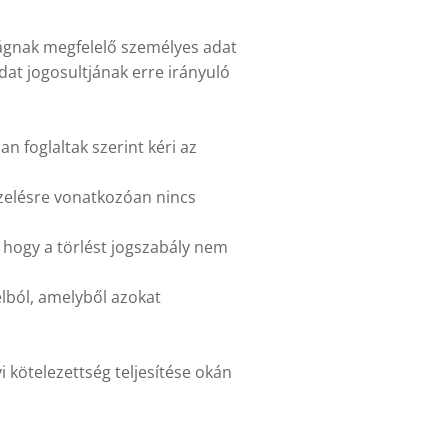
ságnak megfelelő személyes adat
dat jogosultjának erre irányuló
an foglaltak szerint kéri az
kezelésre vonatkozóan nincs
, hogy a törlést jogszabály nem
élból, amelyből azokat
yi kötelezettség teljesítése okán