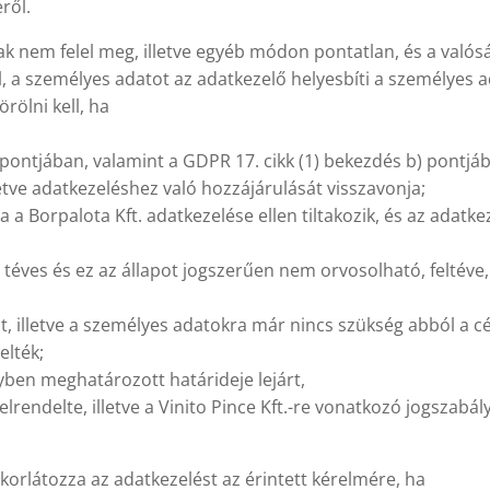
ről.
k nem felel meg, illetve egyéb módon pontatlan, és a való
, a személyes adatot az adatkezelő helyesbíti a személyes a
rölni kell, ha
c.) pontjában, valamint a GDPR 17. cikk (1) bekezdés b) pontjáb
etve adatkezeléshez való hozzájárulását visszavonja;
ja a Borpalota Kft. adatkezelése ellen tiltakozik, és az adat
y téves és ez az állapot jogszerűen nem orvosolható, feltéve
t, illetve a személyes adatokra már nincs szükség abból a c
elték;
yben meghatározott határideje lejárt,
elrendelte, illetve a Vinito Pince Kft.-re vonatkozó jogszabál
. korlátozza az adatkezelést az érintett kérelmére, ha