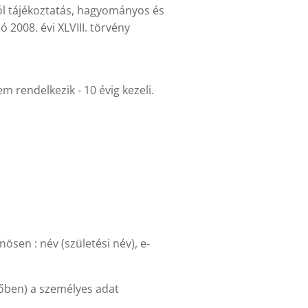
król tájékoztatás, hagyományos és
 2008. évi XLVIII. törvény
 rendelkezik - 10 évig kezeli.
ösen : név (születési név), e-
dőben) a személyes adat