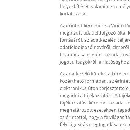
helyesbítését, valamint személye
korlátozását.
Az érintett kérelmére a Vinito Pin
megbízott adatfeldolgozó által f
forrásáról, az adatkezelés céljár
adatfeldolgozó nevéről, címéről
továbbítása esetén - az adattová
jogosultságokról, a Hatósághoz 
Az adatkezelő köteles a kérelem 
közérthető formában, az érintet
elektronikus úton terjesztette e
megadni a tájékoztatást. A tájé
tájékoztatási kérelmet az adatk
meghatározott esetekben tagadha
az érintettel, hogy a felvilágosí
felvilágosítás megtagadása eseté