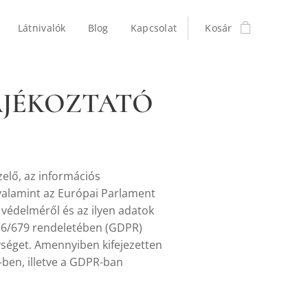
Látnivalók
Blog
Kapcsolat
Kosár
ÁJÉKOZTATÓ
zelő, az információs
, valamint az Európai Parlament
védelméről és az ilyen adatok
016/679 rendeletében (GDPR)
nységet. Amennyiben kifejezetten
-ben, illetve a GDPR-ban