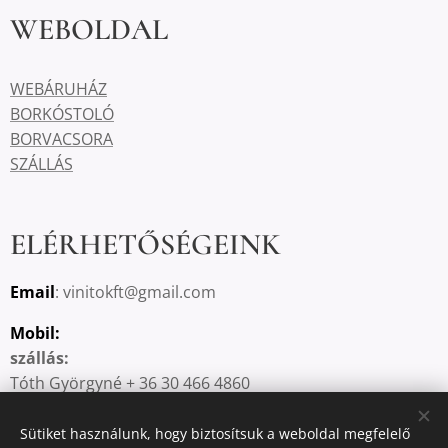
WEBOLDAL
WEBÁRUHÁZ
BORKÓSTOLÓ
BORVACSORA
SZÁLLÁS
ELÉRHETŐSÉGEINK
Email
: vinitokft@gmail.com
Mobil:
szállás:
Tóth Györgyné + 36 30 466 4860
borkóstoló, borvacsora:
Dr. Tóth Gábor György +36 30 748 0503
Sütiket használunk, hogy biztosítsuk a weboldal megfelelő