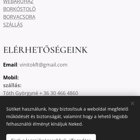
WEBÁRUHÁZ
BORKÓSTOLÓ
BORVACSORA
SZÁLLÁS
ELÉRHETŐSÉGEINK
Email
: vinitokft@gmail.com
Mobil:
szállás:
Tóth Györgyné + 36 30 466 4860
borkóstoló, borvacsora:
Dr. Tóth Gábor György +36 30 748 0503
Sütiket használunk, hogy biztosítsuk a weboldal megfelelő
webáruház:
működését és biztonságát, valamint hogy a lehető legjobb
felhasználói élményt kínáljuk Neked.
Dr. Tóth Gábor György +36 30 748 0503
FACEBOOK